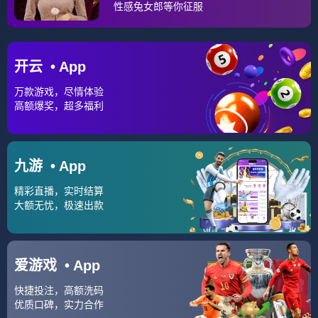
马赶到，推射破门，1-0，克罗地亚取得领先。
这粒进球彻底改变了比赛的走势,捷克队被迫压出，试图扳平比分，但
这恰恰落入了克罗地亚的陷阱，下半场，克罗地亚人展现了教科书般
的“压制”，他们的压制并非单纯的控球率碾压，而是通过不断的位置
轮换和节奏变化，让捷克队的每一次防守都显得徒劳，克罗地亚的“压
制”是一种精神层面的碾压：无论捷克队如何换人，如何加速，克罗地
亚人总能用更老辣的经验和更默契的配合将比赛拖入他们熟悉的节
奏，凭借这粒宝贵的进球，克罗地亚赢得了这场强强对话的胜利，为
小组出线奠定了坚实基础，整场比赛，克罗地亚没有让捷克队获得哪
怕一次绝佳机会，这种控制力令人生畏。
姆巴佩闪耀全场：新王的加冕礼
如果说克罗地亚的比赛是经验和战术的盛宴,那么随后登场的法国队，
则是个人天赋与集体力量的完美结合，而这场比赛的绝对主角，只有
一个名字——基利安·姆巴佩。