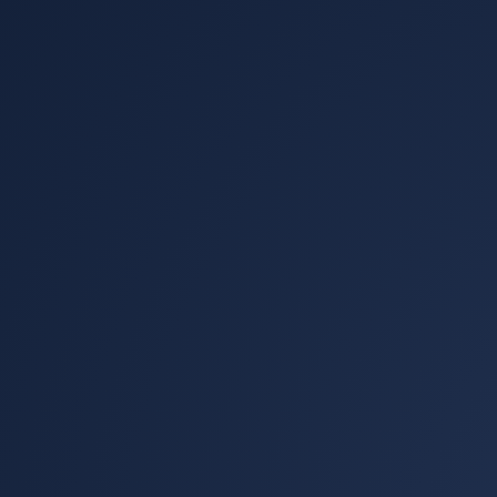
转折：
上半场中段
为比利时球
出，阿布巴
这一次扑救
态变化的瞬
1:0！
这个进球让
后，半场结
定局：
下半场,喀
去，库尔图