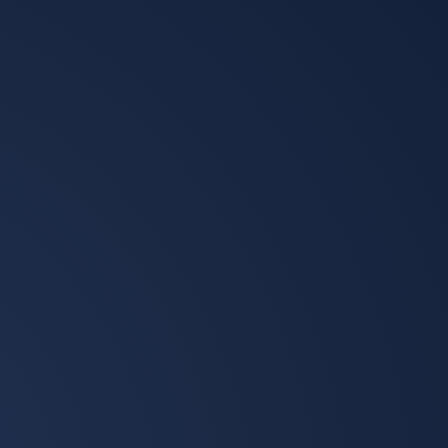
洪拉·埃卡姆比送出直塞，阿布巴卡尔单刀赴会，所有人都以
阿布巴卡尔触球的瞬间下地封堵，用自己的身体将皮球挡
重新布阵。
否真的能攻破这位皇马门神的十指关，而比利时抓住对手心
卡库反越位成功，单刀面对喀麦隆门将，冷静推射远角得分，
前40分钟，却因为一次反击和一个门将的极限发挥而落
获得直接任意球，埃卡姆比的射门绕过人墙，直挂死角而
间伸出长臂稳稳将球摘下。