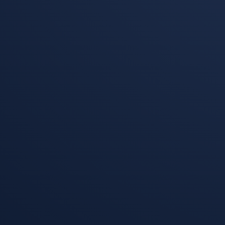
第68分钟
堪称教科书
短短五分钟
左侧拿球后
全场比赛,
救，赛后数