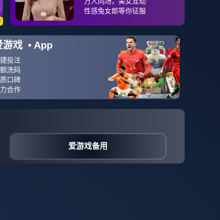
图瓦神级发挥闪耀D组强强对话
27
Number:61
被媒体称为“矛与盾的终极较量”——喀麦隆拥有非洲最犀利的
2:0击败喀麦隆，而全场最耀眼的明星不是进球的德布劳内
巴卡尔在禁区外突施冷箭，皮球带着强烈的旋转直奔球门右上
第12分钟，喀麦隆获得角球机会，中后卫恩加德尤高高跃起
%。
）右路突破后倒三角传中，阿布巴卡尔在点球点附近无人防
，他像弹簧一样瞬间倒地，用指尖将皮球拨出底线，慢镜头