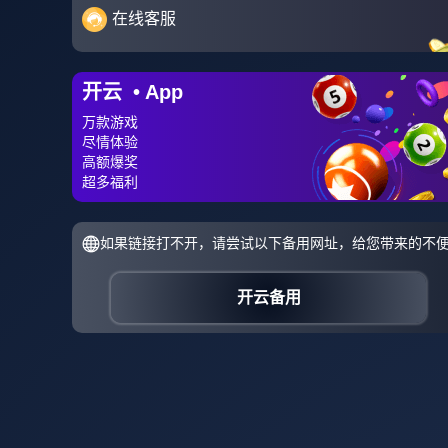
河南燕山开云网络科技有限公司
河南省郑州市经济开发区哈航海东
路152号
2026年
0371-12345678
攻击线，比
KAIYUNSPORTS@163.com
或卢卡库，
开局：
比赛一开始
角，库尔图
喀麦隆的战
头球攻门，
比利时真正
守的情况下
回放显示，