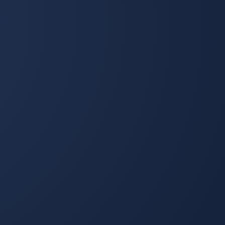
，范戴克在门线前半米的位置，用他修长的右腿奋力一挡，
而止，转而变成乌拉圭球迷震耳欲聋的掌声，范戴克从草皮
正是他作为世界顶级中卫的底色。
摧毁范戴克的防线，博雷在禁区内的背身肉搏，迪亚斯在边
，第33分钟，哥伦比亚中场莱尔马在争抢头球时狠狠撞向范
目光都聚焦在那个躺在地上的巨人身上，片刻之后，范戴克
站回禁区，那一刻，连哥伦比亚球迷都忍不住为他鼓掌，这不