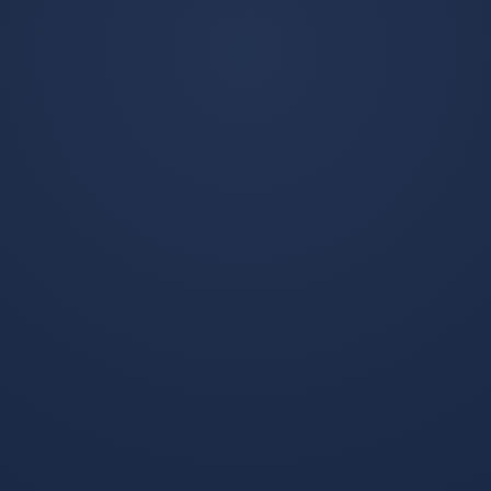
看就要撞入网窝，就在这时，一道高大的身影以不可思议的速度横移补防
的射门拒之门外，那一刻，纪念碑球场两万名哥伦比亚球迷的欢呼声戛然
没有振臂高呼，只是冷静地拍了拍胸口，示意队友重新布防，这种从容，
在比赛的每一分钟都在攀升,哥伦比亚人深知，要击溃乌拉圭，就必须先
车，甚至J罗在定位球中的刻意争顶——每一次对抗都像是角斗士的决斗
，荷兰人倒地后短暂失去意识，队医紧急入场，全场陷入死寂，所有人的
下缓缓起身，他用力晃了晃头，向场边做出“我没事”的手势，然后重新
是纯粹的、属于战士的尊严。