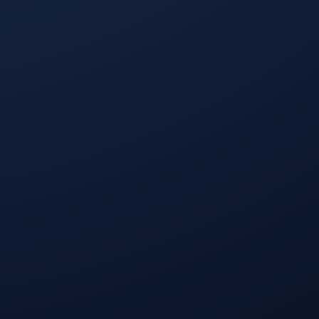
球后送出直塞，努涅斯带球直插禁区，哥伦比亚门将巴尔加
门得手，1-0！乌拉圭在绝境中完成致命一击，而这个进球
有了后续的反击转化，一个中后卫发起进攻、由前锋终结进
3次拦截、100%的空中对抗成功率，这些数字背后，是他在
，更是一名32岁老将在世界杯舞台上拒绝向时间低头的倔
组第三，出线形势急转直下，但这场比赛留下的远不止三分，
合，范戴克用他的双腿、他的胸膛、他的意志，向全世界宣
袍，在南美大地上赢得了一场属于真男人的胜利，世界杯的
克在布宜诺斯艾利斯，用最硬核的方式，为自己写下了一段
耀全场