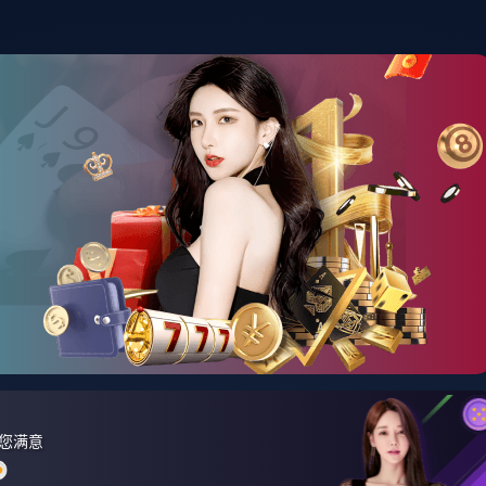
yun确保数据精准可靠。
实时比分
国际足球
实时比分
Content