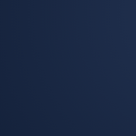
右下角，眼
将几乎必进
上站起身，
对抗的强度
路的强行超
戴克的后脑
在队医搀扶
是表演，这