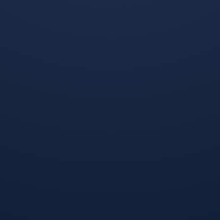
赛后采访中，莱万多夫斯基深情地说道："当我决定加入泰国队时，很
多人说我疯了，但我要告诉他们，足球的意义不仅在于奖杯，更在于
能够为足球带来怎样的改变，泰国球迷给了我无尽的爱，我要用进球
回报他们。"这番话语让无数球迷为之动容，这一刻，他不再仅仅是波
兰的莱万多夫斯基,他成为了整个亚洲足球的骄傲。
这场比赛的意义远不止一场胜利那么简单，它证明了在足球的世界
里，没有什么是不可能发生的，一支亚洲的足球小国，因为一个超级
巨星的加盟，能够在世界杯的舞台上击败传统强队，上演一场堪称完
美的对决，莱万多夫斯基用他的表现向全世界诠释了什么是真正的领
袖,什么是永不放弃的足球精神。