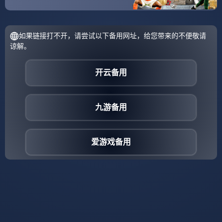
下半场，瑞典队试图发起疯狂反扑，但泰国队的防线在莱万多夫斯基
的精神感染下固若金汤，第67分钟，莱万在一次反击中上演了令所有
人都难以置信的一幕，他从中场开始带球，连续晃过三名瑞典球员，
在禁区边缘被对手放倒前，他依然将球精准地传给了插上的队友，后
者轻松推射破门，虽然这次助攻没有直接记在莱万名下，但所有人都
清楚，这个进球90%的功劳属于这位波兰巨星。
比赛进入最后阶段，当所有人都以为3比0的比分将保持到终场时，莱
万多夫斯基再次用行动证明了自己为什么是这个时代最伟大的前锋之
一，第82分钟，他在角球进攻中高高跃起，力压瑞典队身高超过1米
90的中后卫，头槌攻门，皮球狠狠砸进球网，4比0，帽子戏法！整个
体育场陷入了疯狂的庆祝之中，莱万多夫斯基的队友们将他团团围住,
这位34岁的老将眼中闪烁着激动的泪光。
终场哨声响起，泰国队以4比0的悬殊比分完胜瑞典队，这个结果让全
世界媒体目瞪口呆，各大社交媒体上，"泰国队""莱万多夫斯基""世界
杯奇迹"等关键词瞬间霸占热搜榜首，那些曾经嘲笑泰国足球的声音在
这一刻全部消失,取而代之的是一种由衷的敬佩与赞叹。