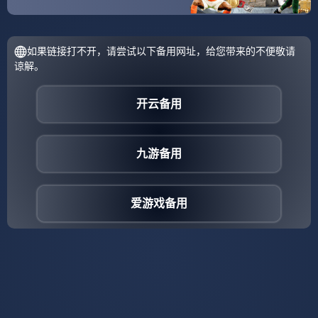
当韩国队被突尼斯的前场逼抢搞得心浮气躁，防线开始出现松动时，
正是这位“德容”站了出来，主导了比赛的风向，他的作用,体现在三个
层面：
他是攻防转换的枢纽。
在突尼斯的高位压迫成功后，往往会在前场形
成局部多打少。“德容”并不会选择漫无目的地大脚长传，他会快速后
撤到本方后卫线与前锋线之间的真空地带，用一次简洁的转身或一脚
精准的横向转移，瞬间改变进攻方向，他的每一次触球，都像是在将
混乱的战场上梳理出一根清晰的线，他就像交响乐团的总指挥，用优
雅的传控，将突尼斯粗暴的逼抢,转化为极具威胁的进攻乐章。
他破解了韩国的反逼抢。
韩国队在丢球后的就地反抢同样凶猛，当突
尼斯球员陷入困境时，他们总能找到“德容”，他利用自己出色的护球
能力和对防守球员重心的预判，经常像泥鳅一样从人群中钻出，或者
用一脚匪夷所思的背身挑传，彻底撕开韩国的第二道防线，第23分
钟，正是他在本方禁区前沿被三人包夹的情况下，用一个巧妙的拉球
转身加外脚背长传，找到了左路高速插上的边锋，这次进攻最终导致
了韩国队中卫的一记黄牌，这种从容不迫的气质，与场上其他突尼斯
球员的狂野形成了鲜明对比,却又完美契合。