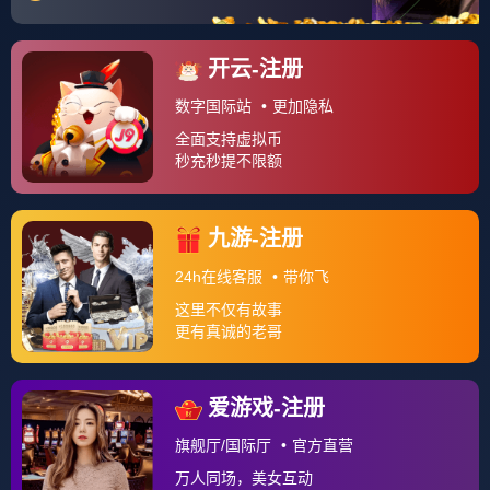
旅欧阵容、更严谨的战术纪律，以及孙兴慜领衔的锋线尖刀，足球的
魅力，正在于它从不相信纸面上的排名，当裁判的哨声划破多伦多球
场（假设当年举办地之一）的喧嚣，一场由北非战术智慧与中场大师
个人才华交织而成的经典战役,就此拉开帷幕。
突尼斯的“窒息式”压制：让韩国失去呼吸权
比赛从一开始，就注定了不会是韩国人熟悉的节奏，突尼斯主教练显
然做了极其详尽的功课，他们没有采取北非球队常见的、依靠个人能
力进行零星反击的打法，而是祭出了一种令韩国队措手不及的战术
——
高位压迫与区域切割
。
突尼斯人从第一分钟起，就像一群嗅到血腥味的沙漠之狐，疯狂地扑
向韩国队的后卫线，他们的阵型并非死板的4-4-2或4-3-3，而是一种
动态的4-1-4-1站位，当韩国队在中后场控球时，突尼斯的前锋线会迅
速形成第一道封锁线，专门干扰韩国队拖后的中场或中后卫，而更为
致命的是，他们的两条中场线实施的是“关门”策略,将韩国队的出球路
线精准地切割成一个个独立的小格子。
韩国队引以为傲的中场控制力，在突尼斯这种极具侵略性的逼抢下，