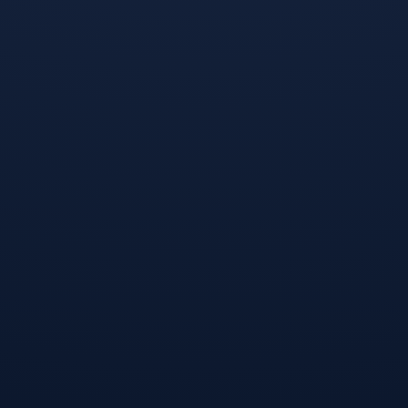
的远端下角，1:0！
这个进球，完美诠释了本场比赛的主题。“压制”创造了失误的机会，
“德容”则用他无与伦比的比赛统治力将机会转化为进球，此后的比
赛，韩国队试图发动疯狂反扑，但突尼斯队回缩阵型，继续依靠“德
容”的调度进行稳健的防守反击，每一次韩国队大举压上，都会被“德
容”的精准长传化解于无形，他甚至在一次由守转攻中，连续踩单车过
人后送出穿透力极强的直塞,直接导致韩国队后卫红牌罚下。
当终场哨音响起，比分定格在2:0，突尼斯用一场堪称战术教科书的表
演，淘汰了纸面实力更强的韩国队，这场比赛，不仅是一场世界杯八
分之一淘汰赛的胜利，更是“压迫+大师”这一现代足球战术形态的胜
利，那位被称作“德容”的突尼斯中场，用他跨越了地域与文化的足球
智慧，告诉全世界：在北非，不仅有黄沙与骆驼，更有能够用足球“主
导比赛”的战术天才，而韩国队，则需要在失败中反思：面对有组织
的、聪明的、兼具暴力与优雅的敌人，他们引以为傲的“亚洲精神”,如
何在未来找到破解之道。
2026年的这个夜晚，突尼斯证明了，真正的猎杀，从来不是蛮力,而是
智力与体能交织成的天罗地网。