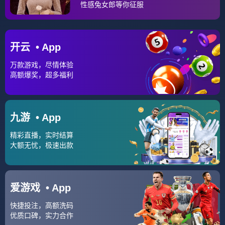
这一点，他站在场边，双手向下压，示意球队稳住，并从第30分钟
起，命令两名边后卫频繁前插，上半场末段，伊朗队长阿兹蒙在禁区
内接球后转身抽射，皮球擦着立柱偏出，惊出葡萄牙一身冷汗，这一
脚，仿佛是波斯战鼓擂响的前奏。
下半场：波斯铁骑的钢铁意志与战术革命
易边再战,奎罗斯做出了决定性的调整：让中场核心贾汉巴赫什前提至