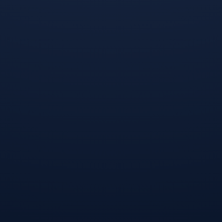
洋，剩下的时间里，葡萄牙发起了孤注一掷的进攻，但伊朗队全员退
守，用血肉之躯堵住了每一个可能的射门角度，补时最后时刻，苏亚
雷斯在禁区外尝试一脚远射，皮球滑门而出，他跪倒在草皮上，双手
掩面，久久不愿起身，这位曾在世界杯舞台上留下无数经典画面的超
级射手，拼尽全场，却终究无法挽回一场属于整体的胜利。
足球，永远是团队的艺术
2比1,伊朗队用一场近乎完美的防守反击战，证明了亚洲球队在世界杯
舞台上绝非陪衬，他们用跑动、纪律、意志，以及萨德吉那记金子般
的抽射，终结了葡萄牙的晋级希望，而苏亚雷斯，虽未能带走胜利，
但他那记力拔千钧的头球，那段在逆境中仍不懈奔跑的身影，同样值
得所有人尊重，这就是世界杯——强者不一定笑到最后，但敢于战
斗、敢于坚持信仰的勇者，永远配得上一座胜利的丰碑，波斯铁骑，
今夜无愧于“亚洲之光”的称号。
Prev:开云FIFA-致命一击，库尔图瓦与巴西的默契绝唱，2026世界杯
E组的惊魂瞬间
Next:开云体育-沙漠风暴席卷北欧，阿联酋碾压瑞典，齐耶赫致命一