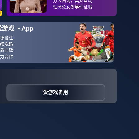
耀，喀麦隆力克瑞士迎首胜
3
Number:8838
对决，既有非洲足球的野性与激情，又有欧洲传统强队的沉稳
-1艰难击败瑞士,为自己在死亡之组的出线之路奠定了坚实
待，B组是本届世界杯公认的死亡之组之一，除了瑞士和喀
队的出线命运，瑞士队排名世界第十二，以稳健的防守和高
奥斯梅恩。
验丰富，传导沉稳，而喀麦隆则更为直接，他们毫不犹豫地
的渴望,让瑞士的防线感到无比头痛。