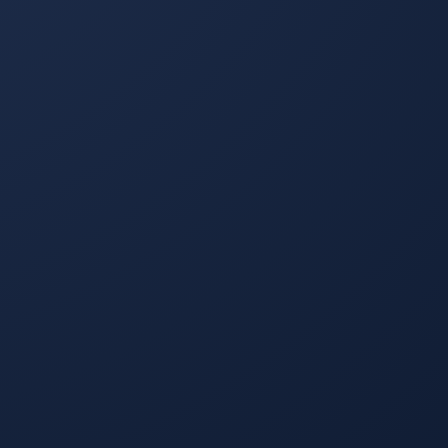
空间，第39分钟，正是他回撤到中场接应、吸引防守后送出
比分扩大为2-0，这一刻，喀麦隆的进攻体系完美运转,而
的禁区发起一波又一波的冲击，第58分钟，瑞士前锋恩博洛
隆门将奥南多如同猎豹一般腾空而起，指尖将皮球拨出了横
线球绕过人墙直奔死角，又是奥南多飞身侧扑，再次将球挡出
比赛中，奥南多依然保持着高度专注，接连化解了扎卡和恩博