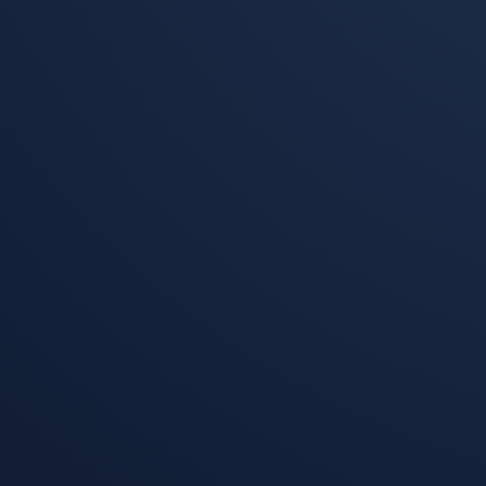
但奥斯梅恩
一记精准的
奥斯梅恩就
门将神
瑞士队在下
在禁区内接
梁！这一扑
这仅仅是奥
底线，第8