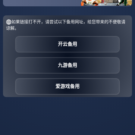
下半场开始后,巴西队如同换了一支球队，内马尔不再固守于左边锋的
位置，而是主动回撤到中场深处接球，与帕奎塔、吉马良斯形成三角
配合，第55分钟，正是内马尔的回撤组织，送出一记穿透伊朗整条防
线的直塞，拉菲尼亚右路插上传中，维尼修斯中路包抄推射破门，1-
2，这粒进球如同一声号角，唤醒了沉睡的桑巴军团，哈利法体育场
内，巴西球迷的歌声重新响起。
真正的表演才刚刚开始,第71分钟，内马尔在禁区前沿接到理查利森的
回做，他用一个极具欺骗性的假动作晃开防守球员，随即起左脚兜射
远角，皮球在空中划出一道诡异的弧线，绕过伊朗门将贝兰万德的指
尖，击中远门柱内侧弹入网窝——2-2！整个体育场沸腾了，内马尔奔
跑着冲向角旗区，双手指天，这是属于他的时刻，也是他重新证明自
己的时刻。
但内马尔并没有满足于平局,第83分钟，当所有人以为比赛将以平局收
场时，内马尔在左路与维尼修斯做出了一次精彩的撞墙配合，他顺势
突入禁区，面对出击的门将，内马尔没有选择大力抽射，而是用了一
个极其冷静的挑射，皮球高高跃起，越过贝兰万德的头顶，慢悠悠地
坠入球网——3-2，巴西队完成超级逆转！