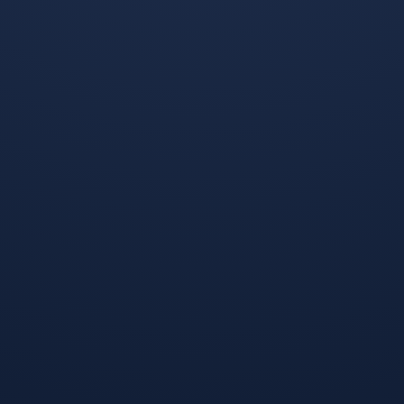
打入这粒制胜球后,内马尔没有疯狂庆祝，而是跪倒在草地上，将头埋
在双手里，他哭了，这一刻，他想起了四年前那个充满争议与伤病的
冬天，想起了外界对他的质疑与指责，想起了那些说他“再也回不去
了”的声音，而此刻，他用两粒进球一次助攻的表现，向全世界宣告：
内马尔依然是这个时代最具决定性的球员之一。
赛后,内马尔被评选为本场比赛最佳球员，他在混合采访区平静地说：
“我知道很多人等着看我失败，但我更知道有多少人期待我站起来，巴
西队从来不被比分定义，我们被勇气定义，我们做到了。”