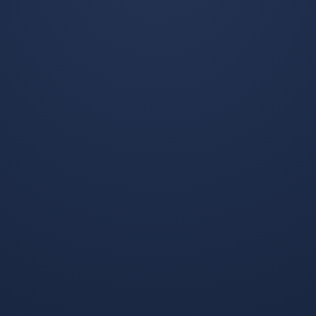
位在意大利国家队和AC米兰俱乐部早已证明自己的中场大脑，在这场强强
一次关键传球，在防守端更是贡献了全场最高的5次抢断和4次拦截，第3
内切，实则突然用外脚背搓出一记弧线球传中，精准找到后点无人盯防的
次威胁进攻几乎都与托纳利有关，他就像一台永不停歇的发动机，驱动着