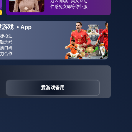
亚，托纳利闪耀全场，节奏紧凑演绎经典之战
28
Number:91
亚，赛前，外界普遍认为这将是一场势均力敌的较量：哥伦
度与经验，比赛的进程却出乎所有人意料——克罗地亚以一
托纳利的惊艳表现，更成为全场最耀眼的焦点。
节奏，但克罗地亚人用他们标志性的中场传控与韧性，迅速
，没有丝毫犹豫，一脚精准的直塞穿透了哥伦比亚整条后防
攻阀门，而托纳利的身影，也开始在球场的每一寸草皮上闪