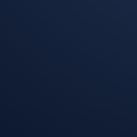
哥伦比亚并
钟，哥伦比
却因为托纳
了一次精妙
这场“闪耀
随后的比赛
0，整场比
的倒脚，每
这场强强对
界：即便不
近乎完美的