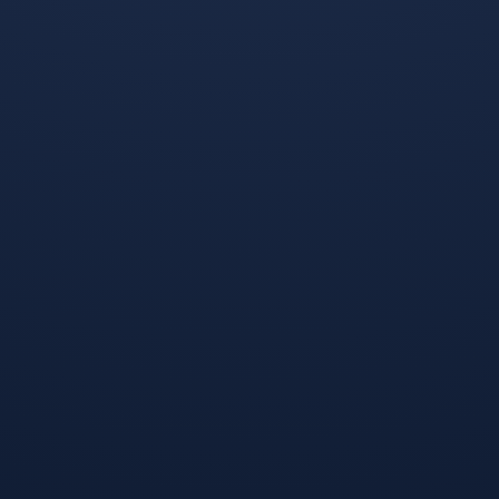
非没有机会,下半场开场后，他们加强了对中场的逼抢，J罗的角球传中和
亚发动快速反击，迪亚斯左路内切后大力射门，被克罗地亚门将利瓦科维
利的又一次爆发而彻底被克罗地亚掌控，第65分钟，克罗地亚后场断球
的撞墙配合，随后突入禁区，在哥伦比亚两名后卫的夹击下冷静低射远角
全场”的表现画上了最完美的句号。
中,克罗地亚没有放松对比赛节奏的掌控，第78分钟，替补上场的布雷卡
赛，克罗地亚的传球成功率高达88%，控球率也以56%占据优势，而比
一次攻防转换都像闪电般迅速，让人目不暇接。
话的胜利,对克罗地亚而言，不仅仅是一场淘汰赛的胜利，更是一次足球
被看好，即便对手来势汹汹，只要守住自己的节奏，把每一次跑动和传球
表现，证明了自己就是这支克罗地亚队未来十年的灵魂，他在中场的奔跑