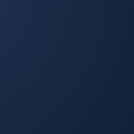
对话中真正做到了“闪耀全场”，他不仅在进攻端送出了两次
4分钟，托纳利又一次展现出惊人的视野与脚法：他在右路
克拉马里奇，后者轻松头球破门，2比0，整个上半场，克罗
球队从防守到进攻的每一次转换。