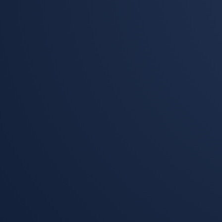
托纳利,这
直接助攻和
接球后佯装
地亚的每一