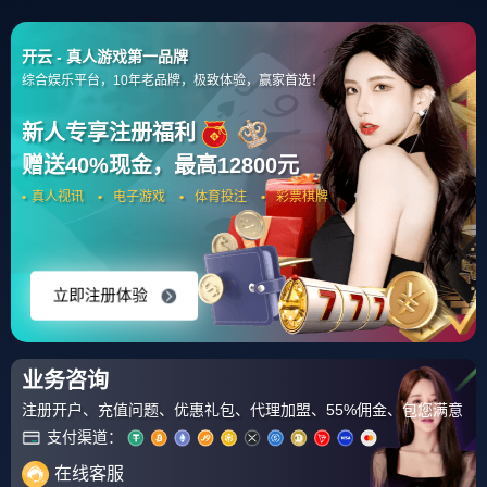
开云专注提供全球足球篮球赛事即时比分直播服务，kaiyun确保数据精准可靠。
中文版
English
Web navigation
Home
国际足球
Content
开云体育中国-逆转之夜，巴西王朝的坚韧与哈兰德的
北欧神话
Publisher:开云世界杯2026
Time:2026-06-25
Number:78
当2026年世界杯F组的抽签结果揭晓时,全世界的球迷都倒吸一口凉气
——巴西、伊朗、挪威、喀麦隆，这四支风格迥异的球队被命运之手
编织进同一组，堪称“死亡之组”中的“死亡之组”，外界普遍预测，这将
是本届世界杯最残酷、最波澜壮阔的小组厮杀，而事实证明，F组没