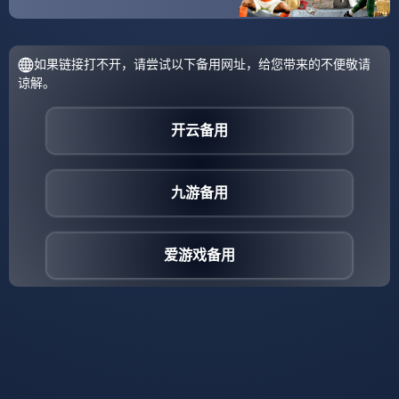
但最令人窒息的时刻发生在第八十七分钟,巴西队获得前场任意球，内
马尔站在球前，他观察了一下人墙与门将的位置，深吸一口气，他并
没有选择直接射门，而是将球轻轻拨给右侧插上的卡塞米罗，后者不
停球直接凌空抽射，皮球如出膛的炮弹般穿透人墙，轰入球门右上死
角——3比2，巴西队在十五分钟内完成惊天逆转！全场球迷的欢呼声
几乎将场地融化，伊朗球员瘫倒在地，眼中尽是不甘与绝望。
哈兰德闪耀全场：北欧战神的不老传说
如果说巴西逆转伊朗是F组的第一个高潮,那么次日挪威对阵喀麦隆的
比赛，则彻底证明了——哈兰德依然是这个星球上最不可阻挡的进球
机器，这位拥有维京血统的北欧巨人，仿佛从神话中走出的雷神托
尔，用一场近乎完美的个人秀，将喀麦隆的防线撕扯得支离破碎，全
场比赛，哈兰德头顶脚踢完成帽子戏法，其中一次禁区外的暴力远射
时速高达110公里，直接让喀麦隆门将毫无反应，更令人惊叹的是，
他在比赛中完成三次关键抢断和两次助攻，展现了作为现代全能中锋
的顶级素养，他的每一次冲刺、每一次起跳、每一次射门，都让看台